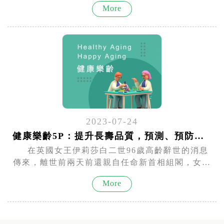
More
品（嚮辣、初瓦）、北市溪山里等三大腹瀉群聚，
均驗出諾羅病毒的蹤跡。 諾羅病毒傳染力超強，
只要極少的病毒量就會染病，而且所有年齡層都可
能感...
2023-07-24
健康樂齡5P：提升長壽品質，預測、預防、個人化保健、積極參與、自我健康認知
在英國女王伊莉莎白二世96歲高齡辭世的消息
傳來，離世前兩天前還親自任命新首相組閣，女王
真的工作到最後一刻，意味真正衰弱臥床的時間不
More
到兩天。這讓我們不禁深思，長壽不僅是追求年齡
的增長，更重要的是要追求有品質的【健康餘
命】。 然而，在台灣，國人臨終前平均臥...