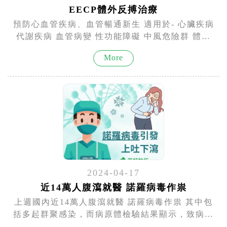
EECP體外反搏治療
預防心血管疾病、血管暢通新生 適用於- 心臟疾病
代謝疾病 血管病變 性功能障礙 中風危險群 體外
反搏治療EECP (Enhanced External Counter
More
Pulsation) 是一種非侵入式的儀器，中文為「體外
反搏治療儀」，用於治療心臟血管疾患、中風危險
群、男性功能障礙等。 患者只需平躺，將下肢與
臀部以特...
2024-04-17
近14萬人腹瀉就醫 諾羅病毒作祟
上週國內近14萬人腹瀉就醫 諾羅病毒作祟 其中包
括多起群聚感染，而病原體檢驗結果顯示，致病原
為諾羅病毒，近日爆發藏壽司（雙北、高雄）、王