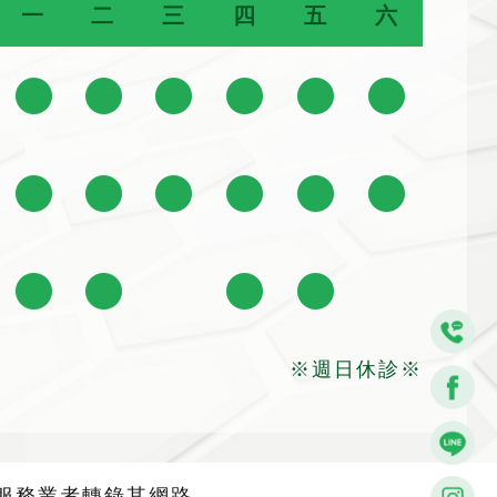
一
二
三
四
五
六
※週日休診※
服務業者轉錄其網路