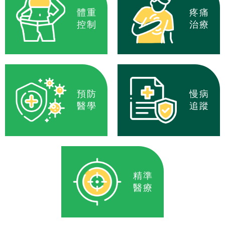
體重
疼痛
控制
治療
預防
慢病
醫學
追蹤
精準
醫療